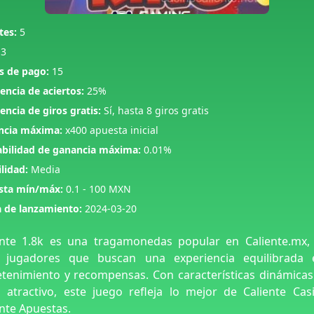
tes:
5
3
s de pago:
15
encia de aciertos:
25%
encia de giros gratis:
Sí, hasta 8 giros gratis
ncia máxima:
x400 apuesta inicial
bilidad de ganancia máxima:
0.01%
ilidad:
Media
sta mín/máx:
0.1 - 100 MXN
 de lanzamiento:
2024-03-20
ente 1.8k es una tragamonedas popular en Caliente.mx, 
 jugadores que buscan una experiencia equilibrada 
etenimiento y recompensas. Con características dinámicas
 atractivo, este juego refleja lo mejor de Caliente Cas
ente Apuestas.