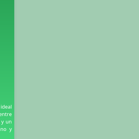
ideal
entre
 y un
ino y